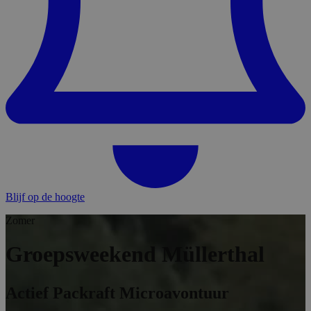
Blijf op de hoogte
Zomer
Groepsweekend Müllerthal
Actief Packraft Microavontuur