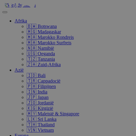
Afrika
🇧🇼 Botswana
🇲🇬 Madagaskar
🇲🇦 Marokko Rondreis
🇲🇦 Marokko Surfreis
🇳🇦 Namibië
🇺🇬 Oeganda
🇹🇿 Tanzania
🇿🇦 Zuid-Afrika
Azië
🇮🇩 Bali
🇹🇷 Cappadocië
🇵🇭 Filipijnen
🇮🇳 India
🇯🇵 Japan
🇯🇴 Jordanië
🇰🇬 Kirgizië
🇲🇾 Maleisië & Singapore
🇱🇰 Sri Lanka
🇹🇭 Thailand
🇻🇳 Vietnam
Europa