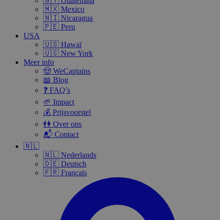
🇬🇹 Guatemala
🇲🇽 Mexico
🇳🇮 Nicaragua
🇵🇪 Peru
USA
🇺🇸 Hawaï
🇺🇸 New York
Meer info
🤠 WeCaptains
📖 Blog
❓ FAQ’s
🌱 Impact
💰 Prijsvoorstel
👫 Over ons
📬 Contact
🇳🇱
🇳🇱 Nederlands
🇩🇪 Deutsch
🇫🇷 Français