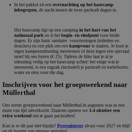
In het pakket zit een
overnachting op het basecamp
inbegrepen
, de nacht tussen de twee packraft dagen in.
Het basecamp ligt op een camping
in het hart van het
nationaal park
en is het
begin- en eindpunt
voor beide
dagen. Er zijn basic sanitaire voorzieningen (toiletten en
douches) en een plek om een
kampvuur
te maken. Je kunt je
eigen kampeeruitrusting meenemen of deze tegen een speciaal
tarief bij ons huren (€ 25). Tijdens de hike laat je al je
uitrusting veilig op het basecamp achter: het enige wat je
meeneemt, is een rugzak (inclusief) je packraft en toebehoren,
water en eten voor die dag.
Inschrijven voor het groepsweekend naar
Müllerthal
Ons eerste groepsweekend naar Müllerthal in augustus was in een
mum van tijd uitverkocht. Daarom openen we
3-4
oktober
een
extra weekend
om te gaan packraften!
Kan je er dit jaar niet bijzijn?
Preregistreer
alvast voor 2027 en blijf
op de hoogte van nieuwe periodes!