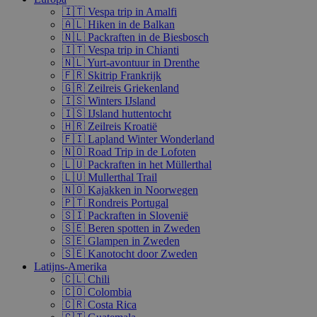
🇮🇹 Vespa trip in Amalfi
🇦🇱 Hiken in de Balkan
🇳🇱 Packraften in de Biesbosch
🇮🇹 Vespa trip in Chianti
🇳🇱 Yurt-avontuur in Drenthe
🇫🇷 Skitrip Frankrijk
🇬🇷 Zeilreis Griekenland
🇮🇸 Winters IJsland
🇮🇸 IJsland huttentocht
🇭🇷 Zeilreis Kroatië
🇫🇮 Lapland Winter Wonderland
🇳🇴 Road Trip in de Lofoten
🇱🇺 Packraften in het Müllerthal
🇱🇺 Mullerthal Trail
🇳🇴 Kajakken in Noorwegen
🇵🇹 Rondreis Portugal
🇸🇮 Packraften in Slovenië
🇸🇪 Beren spotten in Zweden
🇸🇪 Glampen in Zweden
🇸🇪 Kanotocht door Zweden
Latijns-Amerika
🇨🇱 Chili
🇨🇴 Colombia
🇨🇷 Costa Rica