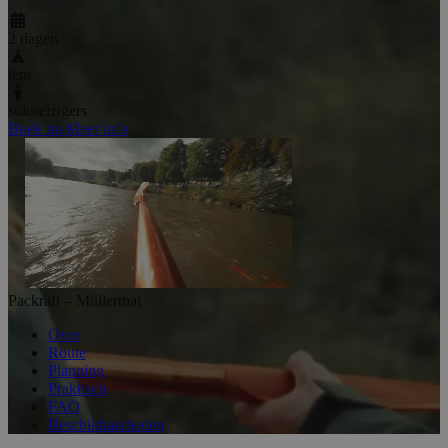
2 dagen
tent
soloreizigers
Boek nu
Meer info
Packraft – Müllerthal
Over
Route
Planning
Praktisch
FAQ
Beschikbaarheden